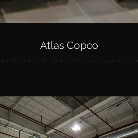
Atlas Copco
umú falfestményekkel díszítettük az Atlas Copco magyarországi üze