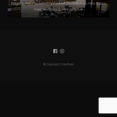
Nagyformátumú falfestményekkel díszítettük az Atlas Copco
magyarországi üzemcsarnokát.
© Copyright Colorfools