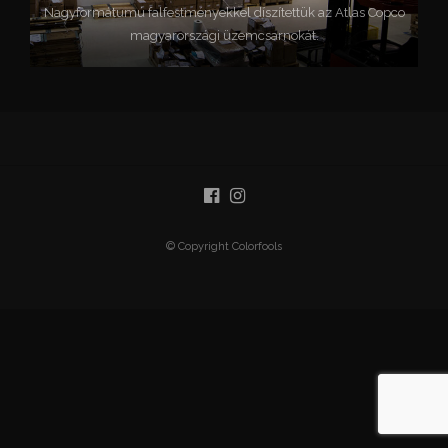
Nagyformátumú falfestményekkel díszítettük az Atlas Copco
magyarországi üzemcsarnokát.
© Copyright Colorfools